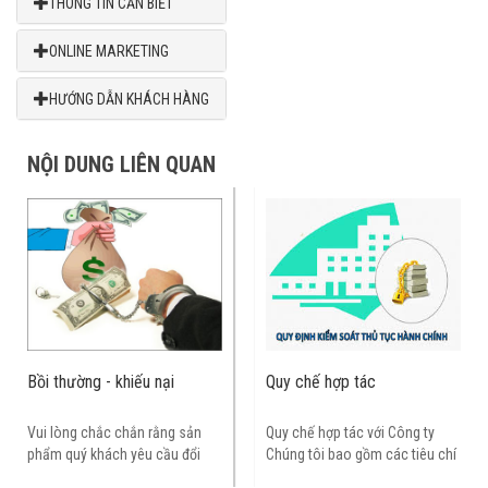
THÔNG TIN CẦN BIẾT
ONLINE MARKETING
HƯỚNG DẪN KHÁCH HÀNG
NỘI DUNG LIÊN QUAN
ại
Quy chế hợp tác
Cam kết chất lượng
ng sản
Quy chế hợp tác với Công ty
ể có được các sản phẩ
ầu đổi
Chúng tôi bao gồm các tiêu chí
lượng, chính hãng tới t
n đổi trả
hợp tác như sau: 1. Tiêu chí bảo
hàng, Kivi.vn thực hiện q