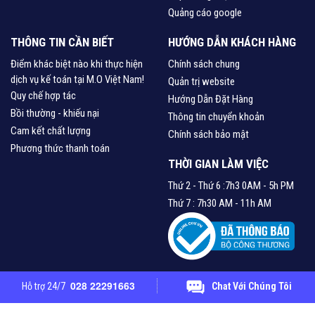
Quảng cáo google
THÔNG TIN CẦN BIẾT
HƯỚNG DẪN KHÁCH HÀNG
Điểm khác biệt nào khi thực hiện
Chính sách chung
dịch vụ kế toán tại M.O Việt Nam!
Quản trị website
Quy chế hợp tác
Hướng Dẫn Đặt Hàng
Bồi thường - khiếu nại
Thông tin chuyển khoản
Cam kết chất lượng
Chính sách bảo mật
Phương thức thanh toán
THỜI GIAN LÀM VIỆC
Thứ 2 - Thứ 6 :7h3 0AM - 5h PM
Thứ 7 : 7h30 AM - 11h AM
© 2013 - 2018 M.O , All Rights Reserved | M.O Vietnam
028 22291663
Hỗ trợ 24/7
Chat Với Chúng Tôi