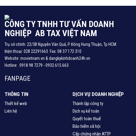
mật 2. Tiêu chí sử dụng thông
kiểm tra chất lượng sả
tin 3. Tiêu chí đôi bên cùng có
nghiêm ngặt từ giai đo
lợi 4. Tiêu chí dịch vụ hậu mãi,
lọc, nhận hàng từ phía 
chăm sóc
cấp cho đến giai đoạn 
CÔNG TY TNHH TƯ VẤN DOANH
quản
NGHIỆP AB TAX VIỆT NAM
Trụ sở chính: 22/3B Nguyễn Văn Quá, P Đông Hưng Thuận, Tp HCM
Điện thoại: 028 22291663 Fax: 08 37 172 310
Website: movietnam.vn & dangkykinhdoanh24h.vn
Hotline: 0918 98 7279 - 0932.615.663
FANPAGE
THÔNG TIN
DỊCH VỤ DOANH NGHIỆP
Thiết kế web
Thành lập công ty
Liên hệ
Dịch vụ kế toán
Quyết toán thuế
Bảo hiểm xã hội
Cấp chứng nhận ATTP