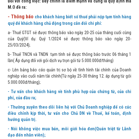
Đối với công việc: Đây chính là điểm mạnh và cũng là quy định mà
M.O đề ra:
- Thông báo
cho khách hàng biết số thuế phải nộp tạm tính hàng
quý để khách hàng chủ động trong cân đối chi phí:
a- Thuế GTGT sẻ được thông báo vào ngày 20-25 của tháng cuối cùng
của Quý(Ví dụ: Quý 1/2024 sẻ được thông báo vào ngày 20-
25/03/2024);
b- Thuế TNCN và TNDN tạm tính sẻ được thông báo trước 06 tháng 1
lần( Áp dụng đối với gói dịch vụ trọn gói từ 5.000.000đ/tháng)
c- Lên bảng báo cáo quản trị sơ bộ về tình hình tài chính của Doanh
nghiệp vào cuối năm tài chính(Từ ngày 25-30 tháng 12. áp dụng từ gói
5.000.000đ/tháng);
- Tư vấn cho khách hàng về tính phù hợp của chứng từ, của chi
phí, của đầu ra;
- Thường xuyên theo dõi liên hệ với Chủ Doanh nghiệp để có các
điều chỉnh kịp thời, tư vấn cho Chủ DN về Thuế, kế toán, định
hướng quản trị.
- Nói không việc mua bán, môi giới hóa đơn(Quán triệt từ Lãnh
đạo đến nhân viên);