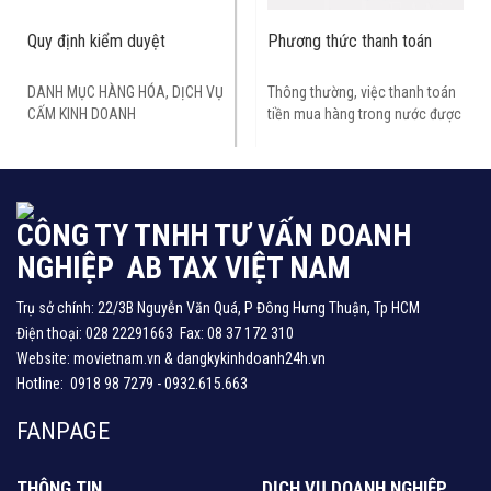
Quy định kiểm duyệt
Phương thức thanh toán
DANH MỤC HÀNG HÓA, DỊCH VỤ
Thông thường, việc thanh toán
CẤM KINH DOANH
tiền mua hàng trong nước được
thực hiện theo hai phương
thức:
CÔNG TY TNHH TƯ VẤN DOANH
NGHIỆP AB TAX VIỆT NAM
Trụ sở chính: 22/3B Nguyễn Văn Quá, P Đông Hưng Thuận, Tp HCM
Điện thoại: 028 22291663 Fax: 08 37 172 310
Website: movietnam.vn & dangkykinhdoanh24h.vn
Hotline: 0918 98 7279 - 0932.615.663
FANPAGE
THÔNG TIN
DỊCH VỤ DOANH NGHIỆP