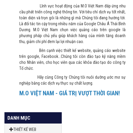
Lĩnh vực hoạt động của M.O Việt Nam đáp ứng nhu
cầu phát triển công nghệ thông tin. Với tiêu chí dịch vụ tốt nhất,
toàn diện và trọn gói là những gì mà Chúng tôi đang hướng tới.
Là đối tác tin cậy trong nhiều năm của Google Châu Á Thái Bình
Dương. M.O Việt Nam chọn việc quảng cáo trên google là
phương pháp chủ yếu giúp khách hàng của mình tăng doanh
thu, giảm chi phí đem lại lợi nhuận cao.
Bên cạnh việc thiết kế website, quảng cáo website
trên google, Facebook...Chúng tôi còn đào tạo kỹ năng mềm
cho Nhân viên, cho học viên qua các khóa đào tạo do công ty
Tổ chức.
Hãy cùng Công ty Chúng tôi nuôi dưỡng ước mơ sự
nghiệp bằng các dịch vụ thực sự chất lượng.
M.O VIỆT NAM - GIÁ TRỊ VƯỢT THỜI GIAN!
DANH MỤC
THIẾT KẾ WEB