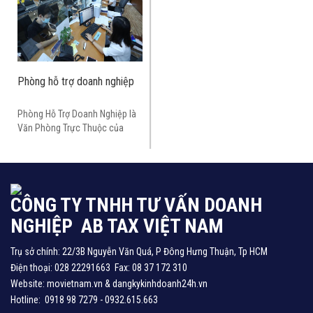
Phòng hỗ trợ doanh nghiệp
Phòng Hỗ Trợ Doanh Nghiệp là
Văn Phòng Trực Thuộc của
Công ty TNHH M.O Việt Nam
chuyên phục vụ các dịch vụ
hành chính công, dịch vụ hỗ trợ
doanh nghiệp
CÔNG TY TNHH TƯ VẤN DOANH
NGHIỆP AB TAX VIỆT NAM
Trụ sở chính: 22/3B Nguyễn Văn Quá, P Đông Hưng Thuận, Tp HCM
Điện thoại: 028 22291663 Fax: 08 37 172 310
Website: movietnam.vn & dangkykinhdoanh24h.vn
Hotline: 0918 98 7279 - 0932.615.663